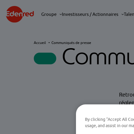
Groupe
Investisseurs / Actionnaires
Tale
Accueil
Communiqués de presse
Commun
Retrou
régle
By clicking “Accept All Co
usage, and assist in our ma