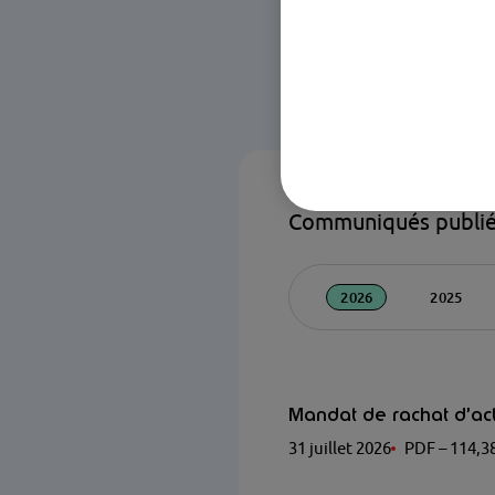
Communiqués publiés
2026
2025
Mandat de rachat d’ac
31 juillet 2026
PDF
– 114,3