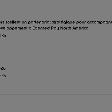
rs scellent un partenariat stratégique pour accompagne
éveloppement d’Edenred Pay North America
4 Ko
026
2 Ko