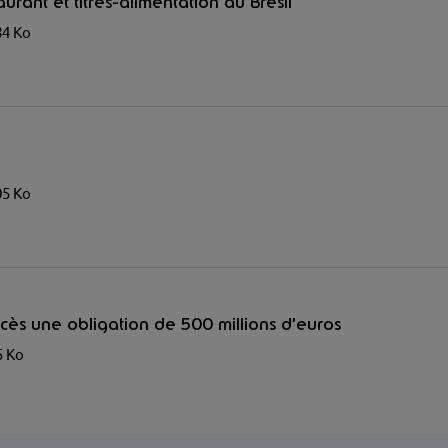
taurant et titres-alimentation au Brésil
84 Ko
05 Ko
ès une obligation de 500 millions d’euros
5 Ko