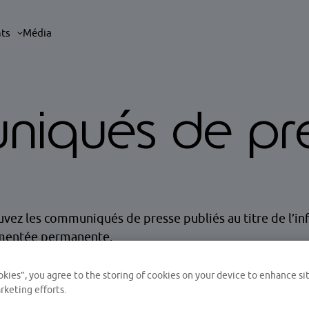
nts
Média
iqués de pr
vez les communiqués de presse publiés au titre de l’i
mentée permanente.
okies”, you agree to the storing of cookies on your device to enhance sit
rketing efforts.