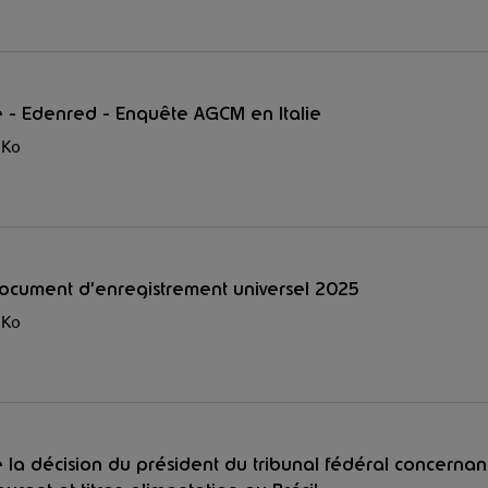
- Edenred - Enquête AGCM en Italie
 Ko
Document d’enregistrement universel 2025
 Ko
la décision du président du tribunal fédéral concernant