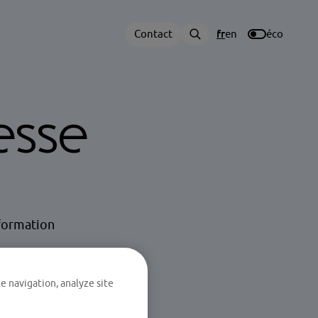
Contact
fr
en
éco
esse
nformation
e navigation, analyze site