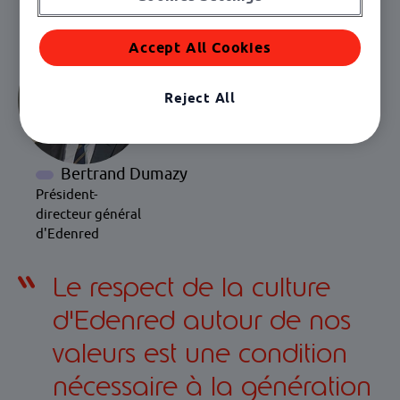
Accept All Cookies
Reject All
Bertrand Dumazy
Président-
directeur général
d'Edenred
Le respect de la culture
d'Edenred autour de nos
valeurs est une condition
nécessaire à la génération