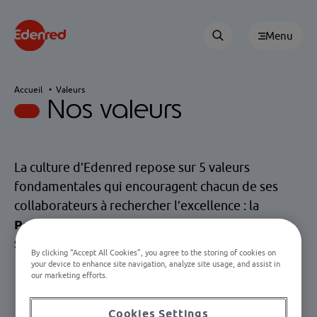
Menu
Accueil
Valeurs
Nos valeurs
La culture d’Edenred repose sur 5 valeurs
fondamentales qui encouragent chacun de ses
collaborateurs à rechercher l’excellence : la
Passion du client
, le
Respect
, l'
Imagination
, la
Simplicité
et l'
Esprit entrepreneurial
.
By clicking “Accept All Cookies”, you agree to the storing of cookies on
your device to enhance site navigation, analyze site usage, and assist in
our marketing efforts.
Cookies Settings