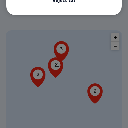
Reject All
+
−
3
21
2
2