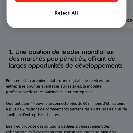
Reject All
1. Leader mondial
2. Croissance
3. Modèle éco
1. Une position de leader mondial sur
des marchés peu pénétrés, offrant de
larges opportunités de développements
Edenred est la première plateforme digitale de services aux
entreprises pour les avantages aux salariés, la mobilité
professionnelle et les paiements inter-entreprises.
Opérant dans 44 pays, elle connecte plus de 60 millions d'utilisateurs
à plus de 2 millions de commerçants partenaires au travers de plus de
1 million d'entreprises clientes.
Edenred propose des solutions dédiées à l'engagement des
collaborateurs (titres-restaurant, transports, cadeaux, bien-être,