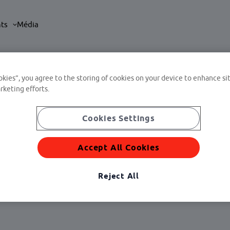
nts
Média
a
okies”, you agree to the storing of cookies on your device to enhance sit
rketing efforts.
Cookies Settings
Accept All Cookies
uvez tous les événements Edenred à venir.
Reject All