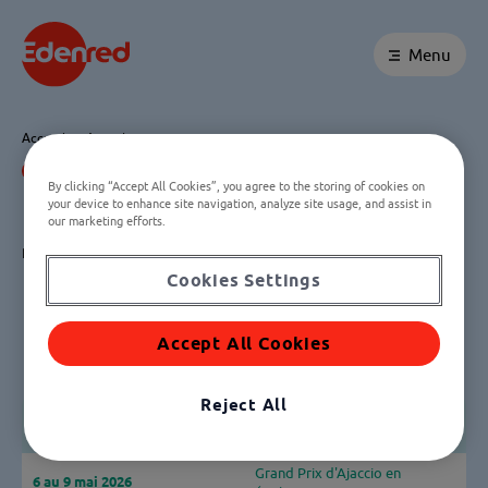
Menu
Accueil
Agenda
Agenda
By clicking “Accept All Cookies”, you agree to the storing of cookies on
your device to enhance site navigation, analyze site usage, and assist in
our marketing efforts.
Retrouvez tous les événements à venir pour l’Ocean Fifty Edenred 5.
Cookies Settings
Accept All Cookies
Reject All
Grand Prix de Sainte-Maxime
30 avril au 3 mai 2026
en équipage
Grand Prix d'Ajaccio en
6 au 9 mai 2026