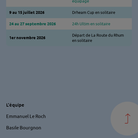
équipage
9 au 15 juillet 2026
Drheam Cup en solitaire
24 au 27 septembre 2026
24h Ultim en solitaire
Départ de La Route du Rhum
1er novembre 2026
en solitaire
DreamTeam
L'équipe
-
Emmanuel Le Roch
Pied
Basile Bourgnon
de