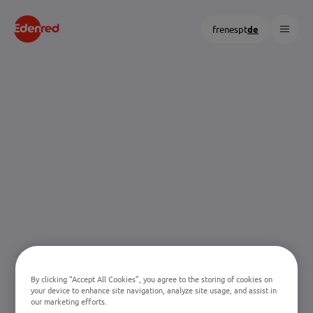
HAUP
fr
en
es
pt
de
By clicking “Accept All Cookies”, you agree to the storing of cookies on
your device to enhance site navigation, analyze site usage, and assist in
our marketing efforts.