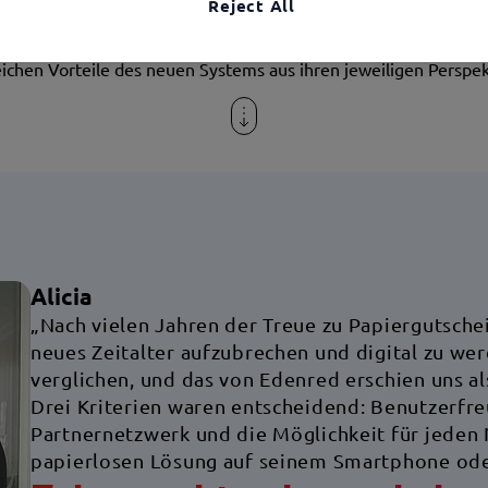
inische Einweggeräte, für die Anwendung Edenred+, um die an
Reject All
eiter verteilten Essensgutscheine zu digitalisieren. Alicia, Leite
sonalabteilung, und Meggie, Leiterin der Beschaffung, erläutern
eichen Vorteile des neuen Systems aus ihren jeweiligen Perspek
Alicia
„Nach vielen Jahren der Treue zu Papiergutschein
neues Zeitalter aufzubrechen und digital zu w
verglichen, und das von Edenred erschien uns al
Drei Kriterien waren entscheidend: Benutzerfre
Partnernetzwerk und die Möglichkeit für jeden 
papierlosen Lösung auf seinem Smartphone oder