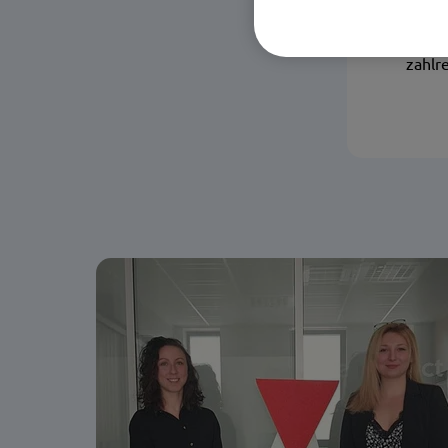
mediz
Mitarb
Per
zahlr