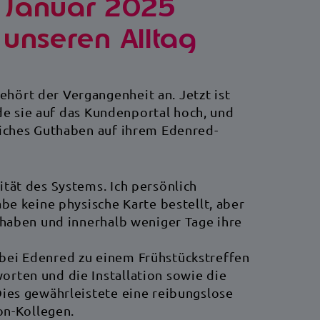
 Januar 2025
 unseren Alltag
Verbinden
Fortschritt
hört der Vergangenheit an. Jetzt ist
lade sie auf das Kundenportal hoch, und
liches Guthaben auf ihrem Edenred-
tät des Systems. Ich persönlich
Innovieren
Auswirkungen
abe keine physische Karte bestellt, aber
 haben und innerhalb weniger Tage ihre
bei Edenred zu einem Frühstückstreffen
rten und die Installation sowie die
Dies gewährleistete eine reibungslose
Editorial und Highlights
on-Kollegen.
Interview mit