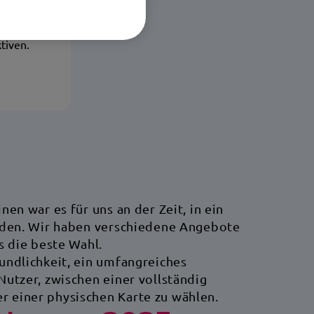
 seine
rin der
 die
tiven.
en war es für uns an der Zeit, in ein
erden. Wir haben verschiedene Angebote
s die beste Wahl.
undlichkeit, ein umfangreiches
Nutzer, zwischen einer vollständig
 einer physischen Karte zu wählen.