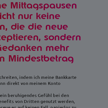
e Mittagspausen
Bertrand Dumazy
Chairman and CEO of
Edenred
cht nur keine
Ansehen
Lesen
n, die die neue
eptieren, sondern
 Gedanken mehr
9
n Mindestbetrag
Testimonials
Profil
Downloads
Ökodesign
schreiten, indem ich meine Bankkarte
ann direkt von meinem Konto
 ein beruhigendes Gefühl bei den
enefits von Dritten genutzt werden,
reue es auf keinen Fall, papierlos zu