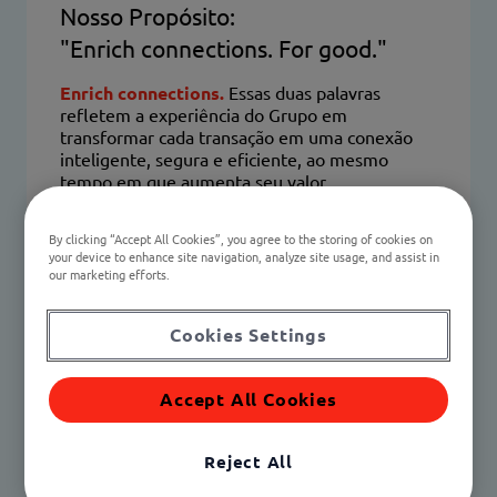
Nosso Propósito:
"Enrich connections. For good."
Enrich connections.
Essas duas palavras
refletem a experiência do Grupo em
transformar cada transação em uma conexão
inteligente, segura e eficiente, ao mesmo
tempo em que aumenta seu valor.
For good.
As soluções da Edenred têm um
By clicking “Accept All Cookies”, you agree to the storing of cookies on
impacto positivo na saúde e no bem-estar. Elas
your device to enhance site navigation, analyze site usage, and assist in
apoiam a economia local, protegem a
our marketing efforts.
comunidade e contribuem para a preservação
do meio ambiente.
Cookies Settings
Accept All Cookies
Reject All