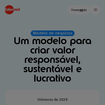
MENU 
fr
en
es
pt
de
Modelo de negócios
Um modelo para
criar valor
responsável,
sustentável e
lucrativo
Números de 2024