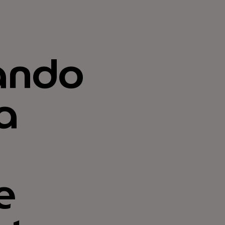
ando
a
e